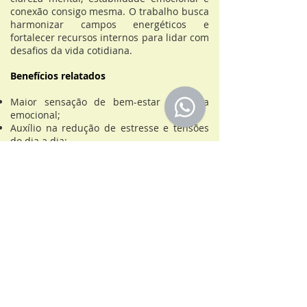
conexão consigo mesma. O trabalho busca
harmonizar campos energéticos e
fortalecer recursos internos para lidar com
desafios da vida cotidiana.
Benefícios relatados
Maior sensação de bem-estar e leveza
emocional;
Auxílio na redução de estresse e tensões
do dia a dia;
Melhora da qualidade do sono e do
relaxamento;
Fortalecimento do autoconhecimento e da
autoestima;
Apoio em processos de mudança e
desenvolvimento pessoal;
Harmonização energética e emocional;
Auxílio na identificação de padrões
comportamentais repetitivos;
Sensação ampliada de equilíbrio, paz
interior e clareza mental.