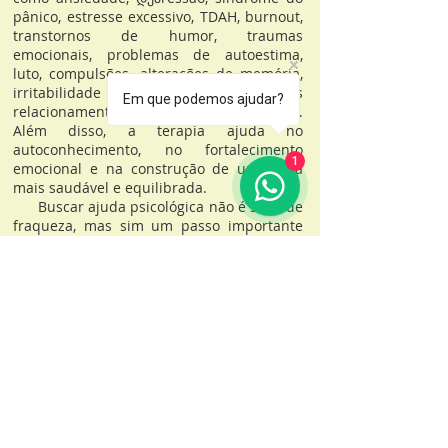
pânico, estresse excessivo, TDAH, burnout,
transtornos de humor, traumas
emocionais, problemas de autoestima,
luto, compulsões, alterações de memória,
irritabilidade constante e dificuldades nos
Em que podemos ajudar?
relacionamentos pessoais e familiares.
Além disso, a terapia ajuda no
autoconhecimento, no fortalecimento
1
emocional e na construção de uma vida
mais saudável e equilibrada.
Buscar ajuda psicológica não é sinal de
fraqueza, mas sim um passo importante
para cuidar da mente, recuperar o bem-
estar e viver com mais leveza, clareza e
qualidade de vida.
“Você não precisa enfrentar tudo sozinho.”
“Cuidar da mente é tão importante quanto
cuidar do corpo.”
“Ansiedade, tristeza, irritação e cansaço
emocional têm tratamento.”
“Sua saúde emocional merece atenção,