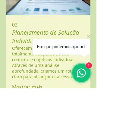
02.
Planejamento de Solução
Individual
Em que podemos ajudar?
Oferecemos um plano estratégico
totalmente adaptado ao seu
contexto e objetivos individuais.
Através de uma análise
1
aprofundada, criamos um roteiro
claro para alcançar o sucesso
desejado.
Mostrar mais