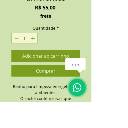
Preço
R$ 55,00
frete
Quantidade
*
Adicionar ao carrinho
Comprar
Banho para limpeza energética de
ambientes.
O sachê contém ervas que
energizam e revigoram a energia
dos ambientes, proporcionando
uma melhor sensação de
tranquilidade.