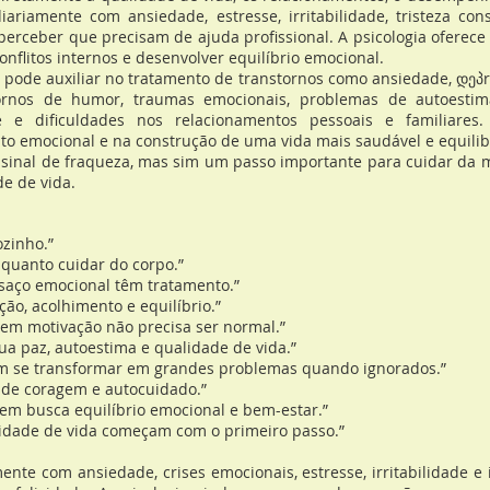
iariamente com ansiedade, estresse, irritabilidade, tristeza cons
perceber que precisam de ajuda profissional. A psicologia oferec
flitos internos e desenvolver equilíbrio emocional.
e auxiliar no tratamento de transtornos como ansiedade, დეპre
tornos de humor, traumas emocionais, problemas de autoestima
te e dificuldades nos relacionamentos pessoais e familiares
to emocional e na construção de uma vida mais saudável e equilib
inal de fraqueza, mas sim um passo importante para cuidar da me
de de vida.
ozinho.”
 quanto cuidar do corpo.”
ansaço emocional têm tratamento.”
o, acolhimento e equilíbrio.”
sem motivação não precisa ser normal.”
sua paz, autoestima e qualidade de vida.”
m se transformar em grandes problemas quando ignorados.”
o de coragem e autocuidado.”
m busca equilíbrio emocional e bem-estar.”
alidade de vida começam com o primeiro passo.”
nte com ansiedade, crises emocionais, estresse, irritabilidade e