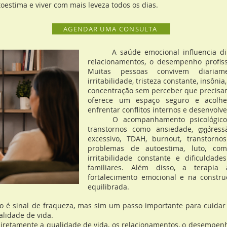
toestima e viver com mais leveza todos os dias.
AGENDAR UMA CONSULTA
A saúde emocional influencia diret
relacionamentos, o desempenho profiss
Muitas pessoas convivem diariam
irritabilidade, tristeza constante, insôni
concentração sem perceber que precisam 
oferece um espaço seguro e acolh
enfrentar conflitos internos e desenvolve
O acompanhamento psicológico po
transtornos como ansiedade, დეპress
excessivo, TDAH, burnout, transtorn
problemas de autoestima, luto, com
irritabilidade constante e dificuldad
familiares. Além disso, a terapia
fortalecimento emocional e na constr
equilibrada.
sinal de fraqueza, mas sim um passo importante para cuidar 
alidade de vida.
etamente a qualidade de vida, os relacionamentos, o desempenh