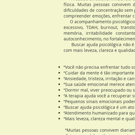
física. Muitas pessoas convivem d
dificuldades de concentração sem 
compreender emoções, enfrentar con
O acompanhamento psicológico pod
excessivo, TDAH, burnout, trans
memória, irritabilidade constan
autoconhecimento, no fortalecimen
Buscar ajuda psicológica não é s
com mais leveza, clareza e qualida
“Você não precisa enfrentar tudo s
“Cuidar da mente é tão importante
“Ansiedade, tristeza, irritação e c
“Sua saúde emocional merece atençã
“Dormir mal, viver preocupado ou 
“A terapia ajuda você a recuperar 
“Pequenos sinais emocionais pode
“Buscar ajuda psicológica é um at
“Atendimento humanizado para que
“Mais leveza, clareza mental e qu
“Muitas pessoas convivem diariame